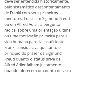
deve ser entendida historicamente, 
pelo sistemático descontentamento 
de Frankl com seus primeiros 
mentores. Fosse em Sigmund Freud 
ou em Alfred Adler, a pergunta 
radical sobre uma orientação última, 
ou uma motivação primeira para a 
vida humana parecia insuficiente. 
Frankl considerava que tanto o 
princípio do prazer de Sigmund 
Freud quanto o status drive de 
Alfred Adler falham justamente 
quando oferecem um ponto de vista 
análogo ao do funcionamento 
homeostático da redução de 
tensões em favor da restauração de 
um equilíbrio interno. Ignora-se aí o 
fato antropológico fundamental da 
autotranscendência da existência 