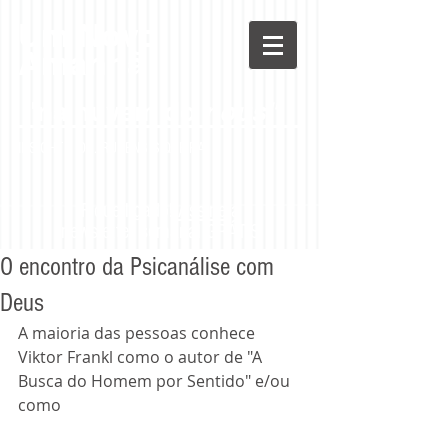
Um Novo
Amanhã
"na nuvem do
nous"
INSIGHT -
DR. RUBENS SIQUEIRA
Fique ligado!
Assine
a
newsletter semanal GRÁTIS
O encontro da Psicanálise com
Deus
A maioria das pessoas conhece 
Viktor Frankl como o autor de "A 
Busca do Homem por Sentido" e/ou 
como 