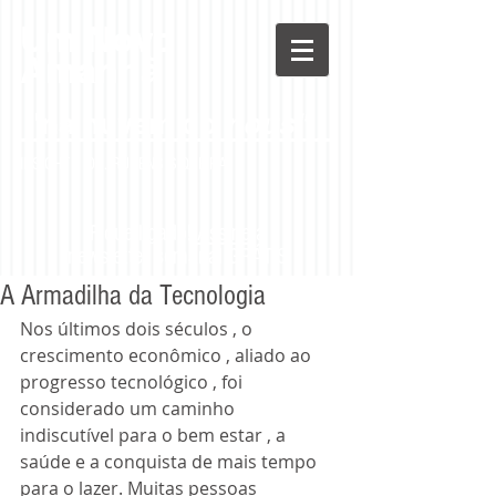
Um Novo
Amanhã
"na nuvem do
nous"
INSIGHT -
DR. RUBENS SIQUEIRA
Fique ligado!
Assine
a
newsletter semanal GRÁTIS
A Armadilha da Tecnologia
Nos últimos dois séculos , o 
crescimento econômico , aliado ao 
progresso tecnológico , foi 
considerado um caminho 
indiscutível para o bem estar , a 
saúde e a conquista de mais tempo 
para o lazer. Muitas pessoas 