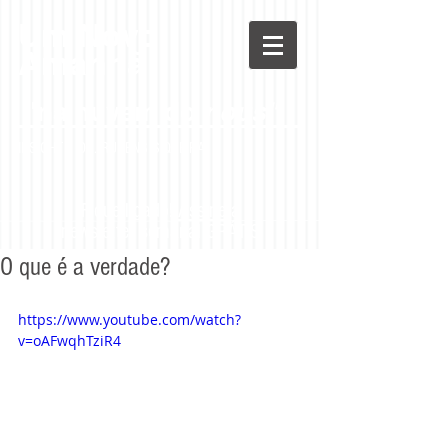
Um Novo
Amanhã
"na nuvem do
nous"
INSIGHT -
DR. RUBENS SIQUEIRA
Fique ligado!
Assine
a
newsletter semanal GRÁTIS
O que é a verdade?
https://www.youtube.com/watch?
v=oAFwqhTziR4