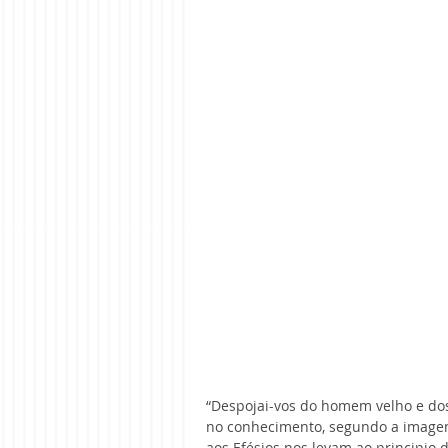
“Despojai-vos do homem velho e dos
no conhecimento, segundo a imagem 
aos Efésios nos levam ao principio 