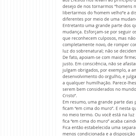
desejo de nos tornarmos “homens no
libertarmos do ‘homem velho”e a d
diferentes por meio de uma mudanç
Entretanto uma grande parte dos qu
mudança. Esforçam-se por seguir o
que reconhecem culposos, mas não 
completamente novo, de romper co
luz do sobrenatural; não se decide
De fato, apoiam-se com maior firme
justo. Em consciência, não se afas
julgam obrigados, por exemplo, a a
desenvolvimento do orgulho, e julga
a qualquer humilhação. Parece-lhes
serem bem considerados no mundo a
Cristo”.
Em resumo, uma grande parte das pe
ficam “em cima do muro”. E nesta qu
no meio termo. Ou você está na luz 
fica “em cima do muro” acaba caindo
Fica então estabelecida uma separa
menos condicionada e a disposição