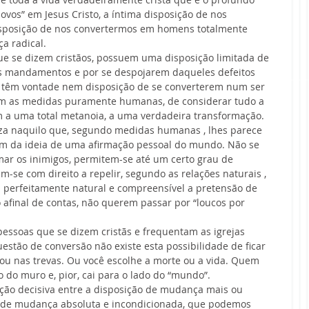
vos” em Jesus Cristo, a íntima disposição de nos 
isposição de nos convertermos em homens totalmente 
a radical.
e se dizem cristãos, possuem uma disposição limitada de 
s mandamentos e por se despojarem daqueles defeitos 
têm vontade nem disposição de se converterem num ser 
m as medidas puramente humanas, de considerar tudo a 
m a uma total metanoia, a uma verdadeira transformação. 
za naquilo que, segundo medidas humanas , lhes parece 
tam da ideia de uma afirmação pessoal do mundo. Não se 
mar os inimigos, permitem-se até um certo grau de 
m-se com direito a repelir, segundo as relações naturais , 
 perfeitamente natural e compreensível a pretensão de 
final de contas, não querem passar por “loucos por 
ssoas que se dizem cristãs e frequentam as igrejas 
estão de conversão não existe esta possibilidade de ficar 
ou nas trevas. Ou você escolhe a morte ou a vida. Quem 
 do muro e, pior, cai para o lado do “mundo”.
ção decisiva entre a disposição de mudança mais ou 
 de mudança absoluta e incondicionada, que podemos 