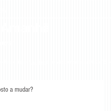
EIRA
 Amanhã
ous"
Fique ligado!
Assine
a newsletter semanal GRÁTIS
osto a mudar?