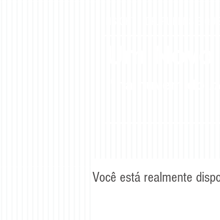
INSIGHT -
DR. RUBENS SIQU
Um Novo
"na nuvem do
n
Você está realmente disp