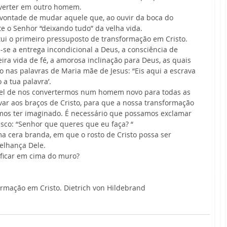
nverter em outro homem.
 vontade de mudar aquele que, ao ouvir da boca do 
e o Senhor “deixando tudo” da velha vida.
tui o primeiro pressuposto de transformação em Cristo.
se a entrega incondicional a Deus, a consciência de 
ira vida de fé, a amorosa inclinação para Deus, as quais 
 nas palavras de Maria mãe de Jesus: “Eis aqui a escrava 
a tua palavra’.
vel de nos convertermos num homem novo para todas as 
var aos braços de Cristo, para que a nossa transformação 
mos ter imaginado. É necessário que possamos exclamar 
co: “Senhor que queres que eu faça? “
a cera branda, em que o rosto de Cristo possa ser 
elhança Dele.
 ficar em cima do muro?
ormação em Cristo. Dietrich von Hildebrand