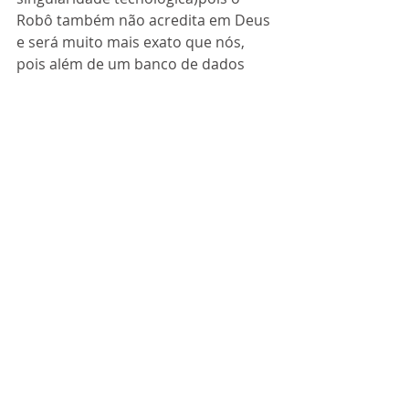
Robô também não acredita em Deus 
e será muito mais exato que nós, 
pois além de um banco de dados 
muito maior que uma enciclopédia 
não está sujeito a depressão , 
murmuração e crise existencial.
É tempo de despertar, de sair da 
hipnose de uma vida vazia, muitas 
vezes precipitada em um abismo por 
falta de amor.
Com o coronavirus nós podemos até 
morrer, mas foi com coronavirus 
que o ser humano pós-moderno 
começou a aprender a viver.
Autor: Rubens C Siqueira