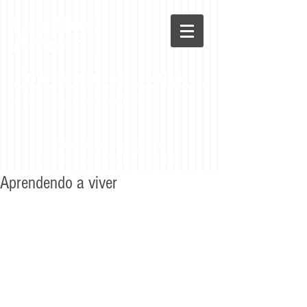
Um Novo
Amanhã
"na nuvem do
nous"
INSIGHT -
DR. RUBENS SIQUEIRA
Fique ligado!
Assine
a
newsletter semanal GRÁTIS
Aprendendo a viver